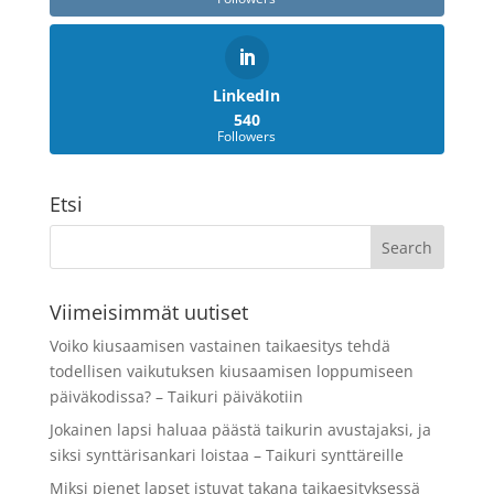
LinkedIn
540
Followers
Etsi
Viimeisimmät uutiset
Voiko kiusaamisen vastainen taikaesitys tehdä
todellisen vaikutuksen kiusaamisen loppumiseen
päiväkodissa? – Taikuri päiväkotiin
Jokainen lapsi haluaa päästä taikurin avustajaksi, ja
siksi synttärisankari loistaa – Taikuri synttäreille
Miksi pienet lapset istuvat takana taikaesityksessä