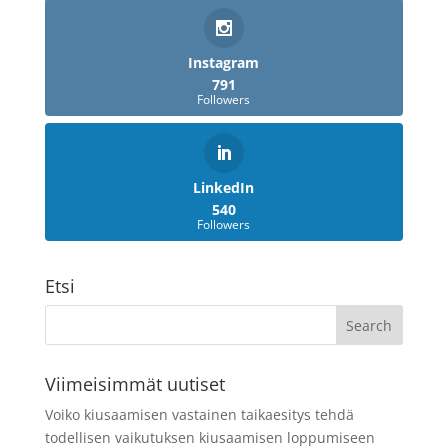
Instagram
791
Followers
LinkedIn
540
Followers
Etsi
Viimeisimmät uutiset
Voiko kiusaamisen vastainen taikaesitys tehdä
todellisen vaikutuksen kiusaamisen loppumiseen