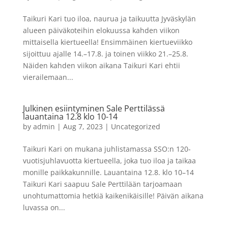
Taikuri Kari tuo iloa, naurua ja taikuutta Jyväskylän
alueen päiväkoteihin elokuussa kahden viikon
mittaisella kiertueella! Ensimmäinen kiertueviikko
sijoittuu ajalle 14.–17.8. ja toinen viikko 21.–25.8.
Näiden kahden viikon aikana Taikuri Kari ehtii
vierailemaan...
Julkinen esiintyminen Sale Perttilässä
lauantaina 12.8 klo 10-14
by
admin
|
Aug 7, 2023
|
Uncategorized
Taikuri Kari on mukana juhlistamassa SSO:n 120-
vuotisjuhlavuotta kiertueella, joka tuo iloa ja taikaa
monille paikkakunnille. Lauantaina 12.8. klo 10–14
Taikuri Kari saapuu Sale Perttilään tarjoamaan
unohtumattomia hetkiä kaikenikäisille! Päivän aikana
luvassa on...