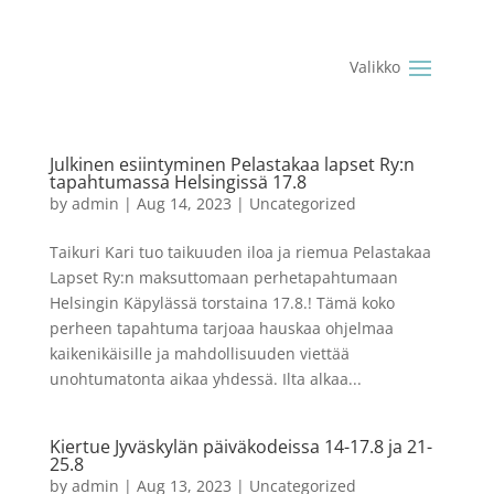
Julkinen esiintyminen Pelastakaa lapset Ry:n
tapahtumassa Helsingissä 17.8
by
admin
|
Aug 14, 2023
|
Uncategorized
Taikuri Kari tuo taikuuden iloa ja riemua Pelastakaa
Lapset Ry:n maksuttomaan perhetapahtumaan
Helsingin Käpylässä torstaina 17.8.! Tämä koko
perheen tapahtuma tarjoaa hauskaa ohjelmaa
kaikenikäisille ja mahdollisuuden viettää
unohtumatonta aikaa yhdessä. Ilta alkaa...
Kiertue Jyväskylän päiväkodeissa 14-17.8 ja 21-
25.8
by
admin
|
Aug 13, 2023
|
Uncategorized