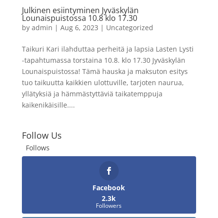
Julkinen esiintyminen Jyväskylän
Lounaispuistossa 10.8 klo 17.30
by
admin
|
Aug 6, 2023
|
Uncategorized
Taikuri Kari ilahduttaa perheitä ja lapsia Lasten Lysti
-tapahtumassa torstaina 10.8. klo 17.30 Jyväskylän
Lounaispuistossa! Tämä hauska ja maksuton esitys
tuo taikuutta kaikkien ulottuville, tarjoten naurua,
yllätyksiä ja hämmästyttäviä taikatemppuja
kaikenikäisille....
Follow Us
Follows
Facebook
2.3k
Followers