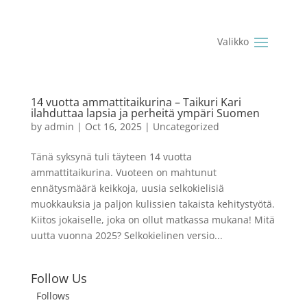
14 vuotta ammattitaikurina – Taikuri Kari
ilahduttaa lapsia ja perheitä ympäri Suomen
by
admin
|
Oct 16, 2025
|
Uncategorized
Tänä syksynä tuli täyteen 14 vuotta
ammattitaikurina. Vuoteen on mahtunut
ennätysmäärä keikkoja, uusia selkokielisiä
muokkauksia ja paljon kulissien takaista kehitystyötä.
Kiitos jokaiselle, joka on ollut matkassa mukana! Mitä
uutta vuonna 2025? Selkokielinen versio...
Follow Us
Follows