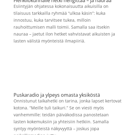
Henkilökunnalle hetki hengittää – ja nauraa
Esiintyjän ohjatessa kokonaisuutta aikuisilla on
tilaisuus tarkkailla ryhmää “ulkoa käsin”: kuka
innostuu, kuka tarvitsee tukea, milloin
rauhoittumisen malli toimii. Samalla saa itsekin
nauraa – jaetut ilon hetket vahvistavat aikuisten ja
lasten välistä myönteistä ilmapiiriä.
Puskaradio ja ylpeys omasta yksiköstä
Onnistunut taikahetki on tarina, jonka lapset kertovat
kotona. “Meille tuli taikuri.” Se on viesti myös
vanhemmille: teidän päiväkodissa panostetaan
lasten kokemuksiin ja yhteisiin hetkiin. Samalla
syntyy myönteistä näkyvyyttä – joskus jopa