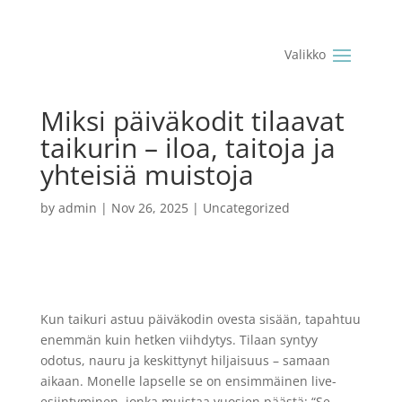
Miksi päiväkodit tilaavat
taikurin – iloa, taitoja ja
yhteisiä muistoja
by
admin
|
Nov 26, 2025
|
Uncategorized
Kun taikuri astuu päiväkodin ovesta sisään, tapahtuu
enemmän kuin hetken viihdytys. Tilaan syntyy
odotus, nauru ja keskittynyt hiljaisuus – samaan
aikaan. Monelle lapselle se on ensimmäinen live-
esiintyminen, jonka muistaa vuosien päästä: “Se