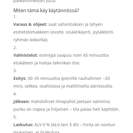
paikallismedian juttu.
Miten tämä käy käytännössä?
Varaus & ohjeet:
saat vahvistuksen ja lyhyen
esitietolomakkeen (osoite, sisäänkäynti, pysäköinti,
ryhmän koko/ikä).
Valmistelut:
esiintyjä saapuu noin 45 minuuttia
etukäteen ja hoitaa tekniikan itse.
Esitys:
30–35 minuuttia (pienille rauhallinen ~20
min), selkeä, osallistava ja maltillisella äänitasolla.
Jälkeen:
mahdolliset ilmapallot jaetaan valmiina;
purku on nopea ja hiljainen – tila palaa heti käyttöön.
Laskutus:
ALV 0 % (ALV-lain § 45) – hinta on sovitun
mukainen, ei lisäkuluja.