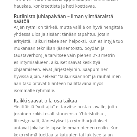
hauskaa, konkreettista ja heti koettavaa.
Rutiinista juhlapäivään – ilman ylimääräistä
säätöä
Arjen rytmi on tärkeä, mutta välillä on hyvä hengittää
yhdessä ulos ja sisään: tänään tapahtuu jotain
erityistä. Taikuri tekee sen helpoksi. Kun esiintyjä tuo
mukanaan tekniikan (äänentoisto, pöydän ja
taustaverhon) ja tarvitsee vain pienen 2×3 metrin
esiintymisalueen, aikuiset saavat keskittyä
ohjaamiseen, eivät järjestelyihin. Saapuminen
hyvissä ajoin, selkeät “taikurisäännöt” ja rauhallinen
äänitaso pitävät tilanteen hallittavana myös
isommalle ryhmälle.
Kaikki saavat olla osa taikaa
Yksittäisiä “voittajia” ei tarvitse nostaa lavalle, jotta
jokainen kokisi osallistuneensa. Yhteisloitsut,
liikesignaalit, äänestykset ja rytmiharjoitukset
antavat jokaiselle lapselle oman pienen roolin. Kun
koko ryhmä tuottaa taikatuulen tai lukitsee taian