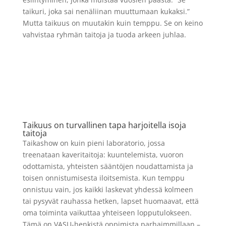
taikuri, joka sai nenäliinan muuttumaan kukaksi.”
Mutta taikuus on muutakin kuin temppu. Se on keino
vahvistaa ryhmän taitoja ja tuoda arkeen juhlaa.
Taikuus on turvallinen tapa harjoitella isoja
taitoja
Taikashow on kuin pieni laboratorio, jossa
treenataan kaveritaitoja: kuuntelemista, vuoron
odottamista, yhteisten sääntöjen noudattamista ja
toisen onnistumisesta iloitsemista. Kun temppu
onnistuu vain, jos kaikki laskevat yhdessä kolmeen
tai pysyvät rauhassa hetken, lapset huomaavat, että
oma toiminta vaikuttaa yhteiseen lopputulokseen.
Tämä on VASU-henkistä oppimista parhaimmillaan –