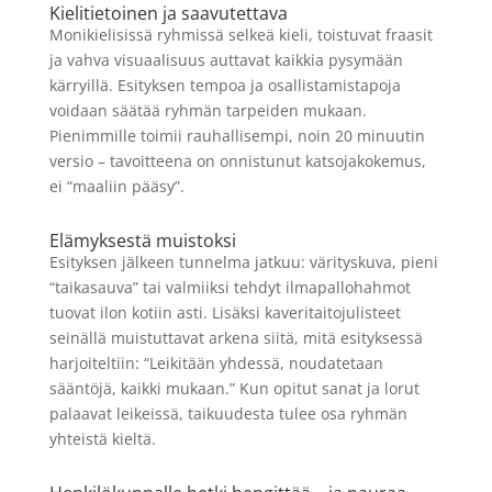
Kielitietoinen ja saavutettava
Monikielisissä ryhmissä selkeä kieli, toistuvat fraasit
ja vahva visuaalisuus auttavat kaikkia pysymään
kärryillä. Esityksen tempoa ja osallistamistapoja
voidaan säätää ryhmän tarpeiden mukaan.
Pienimmille toimii rauhallisempi, noin 20 minuutin
versio – tavoitteena on onnistunut katsojakokemus,
ei “maaliin pääsy”.
Elämyksestä muistoksi
Esityksen jälkeen tunnelma jatkuu: värityskuva, pieni
“taikasauva” tai valmiiksi tehdyt ilmapallohahmot
tuovat ilon kotiin asti. Lisäksi kaveritaitojulisteet
seinällä muistuttavat arkena siitä, mitä esityksessä
harjoiteltiin: “Leikitään yhdessä, noudatetaan
sääntöjä, kaikki mukaan.” Kun opitut sanat ja lorut
palaavat leikeissä, taikuudesta tulee osa ryhmän
yhteistä kieltä.