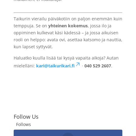
Taikurin vierailu päiväkotiin on paljon enemmän kuin
temppuja. Se on
yhteinen kokemus
, jossa ilo ja
oppiminen kulkevat käsi kädessä – ja jossa aikuisen
rooli on helppo: avata ovi, asettaa katsomo ja nauttia,
kun lapset syttyvät.
Haluatko kuulla lisää tai kysyä vapaita aikoja? Autan
mielelläni:
kari@taikurikari.fi
·
040 529 2607
.
Follow Us
Follows